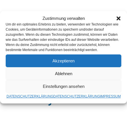
Zustimmung verwalten
Um dir ein optimales Erlebnis zu bieten, verwenden wir Technologien wie
Cookies, um Geräteinformationen zu speichern und/oder darauf
zuzugreifen. Wenn du diesen Technologien zustimmst, können wir Daten
wie das Surfverhalten oder eindeutige IDs auf dieser Website verarbeiten.
Wenn du deine Zustimmung nicht erteilst oder zurückziehst, können
bestimmte Merkmale und Funktionen beeinträchtigt werden.
Unser erfahrenes
Akzeptieren
Team bietet Ihnen
Ablehnen
maximalen Service
Einstellungen ansehen
rund um Ihr Smart-
Home System.
DATENSCHUTZERKLÄRUNG
DATENSCHUTZERKLÄRUNG
IMPRESSUM