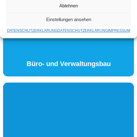
Ablehnen
Einstellungen ansehen
Büro- und Verwaltungsbau
DATENSCHUTZERKLÄRUNG
DATENSCHUTZERKLÄRUNG
IMPRESSUM
Wir kennen uns aus: Auch größere Projekte planen und
setzen wir fehlerfrei und ohne Verspätung um. Sprechen
Sie uns an – wir beraten Sie gerne!
Büro- und Verwaltungsbau
Technischer Ladenbau
Wir besitzen eine große Kompetenz im technischen
Ladenbau. Sie profitieren durch kostengünstige
Lösungen und termingerechte Ausführung.