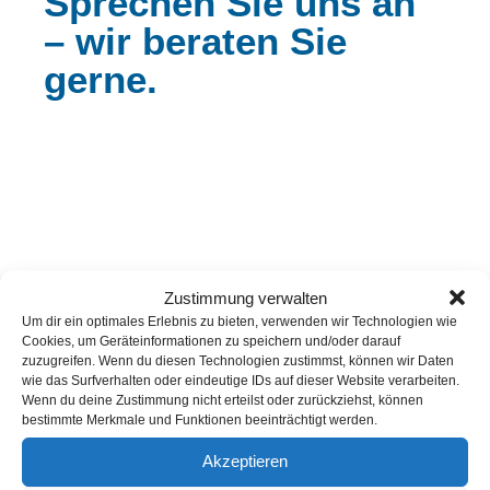
Sprechen Sie uns an
– wir beraten Sie
gerne.
Zustimmung verwalten
Um dir ein optimales Erlebnis zu bieten, verwenden wir Technologien wie
Cookies, um Geräteinformationen zu speichern und/oder darauf
zuzugreifen. Wenn du diesen Technologien zustimmst, können wir Daten
wie das Surfverhalten oder eindeutige IDs auf dieser Website verarbeiten.
WIR SIND EIN STARKER PARTNER FÜR...
Wenn du deine Zustimmung nicht erteilst oder zurückziehst, können
bestimmte Merkmale und Funktionen beeinträchtigt werden.
Akzeptieren