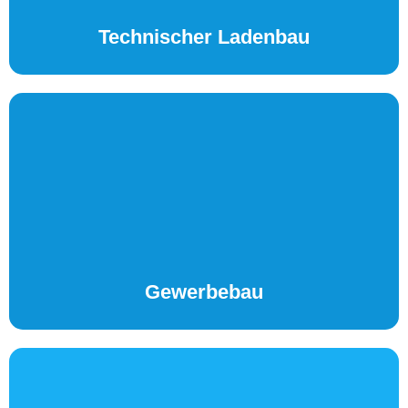
Technischer Ladenbau
Gewerbebau
Als langjähriger Partner des Gewerbes stellen wir sicher,
dass alle technischen Anlagen laufen. Wir bieten
schnellen und unkomplizierten Serve!
Gewerbebau