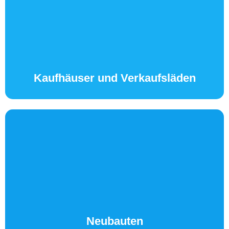
Kaufhäuser und Verkaufsläden
Auch große Projekte erledigen wir exakt und
zuverlässig. Als Partner für Kaufhäuder und
Verkaufsläden haben wir uns bereits einen Namen
gemacht.
Kaufhäuser und Verkaufsläden
Neubauten
Mit guter Planung statten wir die Eletrotechnik von
Neubauten für alle zukünftigen Anforderungen aus.
Darauf können Sie sich verlassen.
Neubauten