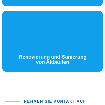
Renovierung und Sanierung von
Altbauten
Die Ausstattung von Altbauten mit moderner
Elektrotechnik erfordert Kompetenz und Erfahrung.
Unsere Mitarbeiter sind Experten auf diesem Gebiet!
Renovierung und Sanierung
von Altbauten
NEHMEN SIE KONTAKT AUF