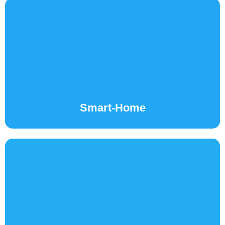
Smart-Home
MEHR ERFAHREN...
Smart-Home
Photovoltaik
MEHR ERFAHREN...