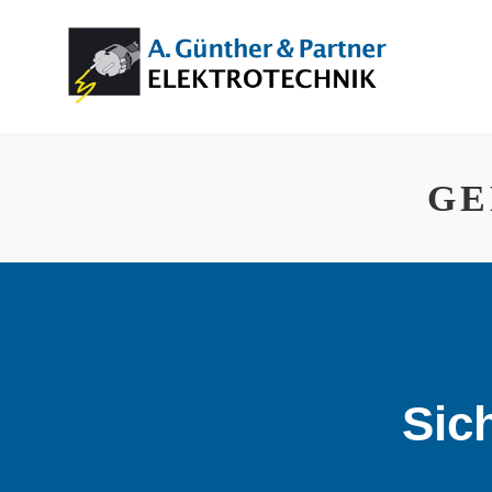
GE
Sic