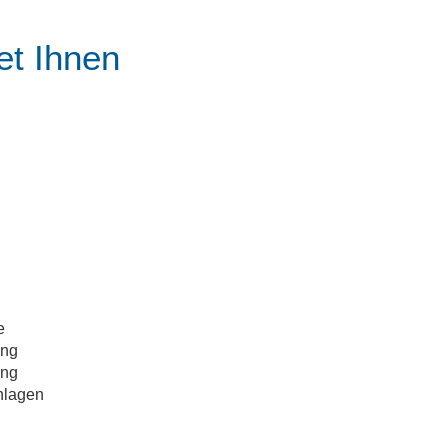
et Ihnen
e
ung
ung
nlagen