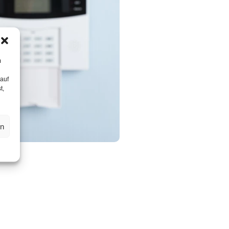
m
 auf
t,
en