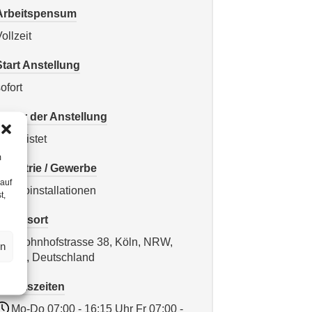
Arbeitspensum
ollzeit
Start Anstellung
ofort
Dauer der Anstellung
nbefristet
m
Industrie / Gewerbe
 auf
lektroinstallationen
t,
Arbeitsort
Frohnhofstrasse 38, Köln, NRW,
en
50827, Deutschland
Arbeitszeiten
Mo-Do 07:00 - 16:15 Uhr Fr 07:00 -