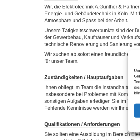
Wir, die Elektrotechnik A.Günther & Partner
Energie- und Gebäudetechnik in Köln. Mit 1
Atmosphäre und Spass bei der Arbeit.
Unsere Tätigkeitsschwerpunkte sind der B
der Gewerbebau, Kaufhäuser und Verkaufsl
technische Renovierung und Sanierung von
Wir suchen ab sofort einen freundlichen El
für unser Team.
Um 
Ger
Zuständigkeiten / Hauptaufgaben
Tec
Ihnen obliegt im Team die Instandhaltung 
die
kön
Insbesondere bei Problemen mit Kommunika
sonstigen Aufgaben erledigen Sie im Team
Fehlende Kenntnisse werden wir Ihnen gern
Qualifikationen / Anforderungen
Sie sollten eine Ausbildung im Bereich El