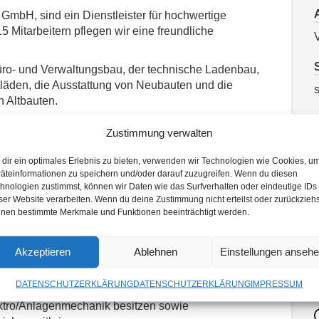
 GmbH, sind ein Dienstleister für hochwertige
5 Mitarbeitern pflegen wir eine freundliche
V
üro- und Verwaltungsbau, der technische Ladenbau,
äden, die Ausstattung von Neubauten und die
s
 Altbauten.
ektroniker für Energie- und Gebäudetechnik (m/w/d)
Zustimmung verwalten
u
dir ein optimales Erlebnis zu bieten, verwenden wir Technologien wie Cookies, u
äteinformationen zu speichern und/oder darauf zuzugreifen. Wenn du diesen
hnologien zustimmst, können wir Daten wie das Surfverhalten oder eindeutige IDs
E
der elektrotechnischen Anlagen userer Kunden.
ser Website verarbeiten. Wenn du deine Zustimmung nicht erteilst oder zurückziehs
nen bestimmte Merkmale und Funktionen beeinträchtigt werden.
tionsanlagen sind Sie Ansprechpartner. Die
.
e vermitteln.
Akzeptieren
Ablehnen
Einstellungen anseh
DATENSCHUTZERKLÄRUNG
DATENSCHUTZERKLÄRUNG
IMPRESSUM
ektro/Anlagenmechanik besitzen sowie